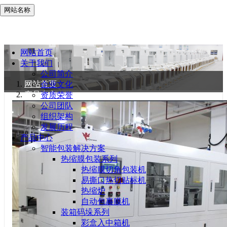
网站名称
网站首页
关于我们
公司简介
网站首页
企业文化
产品中心
资质荣誉
公司团队
组织架构
发展历程
产品中心
智能包装解决方案
热缩膜包装系列
热缩膜切角包装机
易撕口热切贴标机
热缩炉
自动包裹膜机
装箱码垛系列
彩盒入中箱机