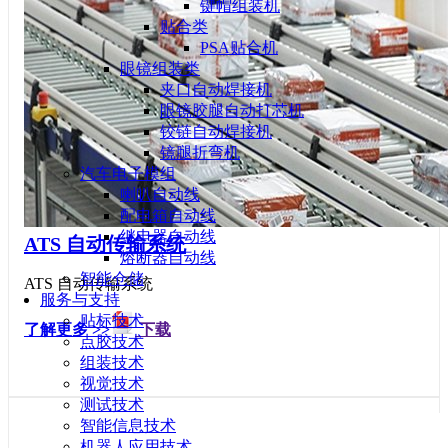
键帽组装机
贴合类
PSA贴合机
眼镜组装类
夹口自动焊接机
眼镜胶腿自动打芯机
铰链自动焊接机
镜腿折弯机
汽车电子模组
喇叭自动线
配电箱自动线
继电器自动线
ATS 自动传输系统
熔断器自动线
智能仓储
ATS 自动传输系统
服务与支持
贴标技术
了解更多 >>
下载
点胶技术
组装技术
视觉技术
测试技术
智能信息技术
机器人应用技术