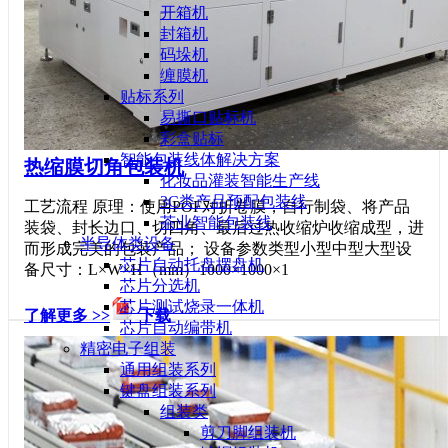
开箱机
封箱机
码垛机
缠膜机
贴标系列
易撕口贴标机
彩盒贴标
智能包装线体解决方案
热缩膜切角包装机
化妆品灌装智能生产线
3C类产品预配包装线
工艺流程 原理：使用POF对折卷膜，自行制袋、将产品
茶业智能包装线
装袋、封长边口、切四角、最后过热收缩炉收缩成型，进
半导体类设备
而形成完美的包装产品； 设备参数类型小型中型大型设
芯片自动托盘摆盘机
备尺寸：L×W×H（mm）1000×1000×1
芯片分选机
芯片测试烧录一体机
了解更多 >>
下载
芯片自动编带机
精密电子组装
通用组装系列
键盘组装系列
组装类
剪刀脚组装机