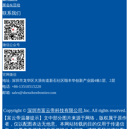
展会&活动
联系我们
微信公众号
官网微信
地址: 深圳市龙华区大浪街道新石社区颐丰华创新产业园4栋1层、2层
电话: +86-13510515220
邮箱: sales@shenzhenfrontier.com
Copyright ©
深圳市富云帝科技有限公司
,Inc. All rights reserved.
【富云帝温馨提示】文中部分图片来源于网络，版权属于原作
粤ICP备2024285891号-1
Powered by
CmsEasy
者，仅以配图表达无他意。本网站转载的目的仅用于传递信